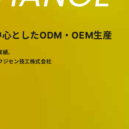
心としたODM・OEM生産
実績。
フジセン技工株式会社