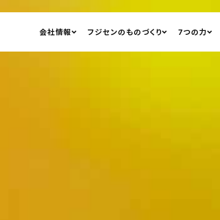
会社情報
フジセンのものづくり
7つの力
アクセスマップ
ODM・OEM生産
エンジニアリング
設備一覧
開発支援
設計
製品事例
部品製造（切削・板
新着情報
組立
品質
生産管理・生産技
デジタル化（DX）